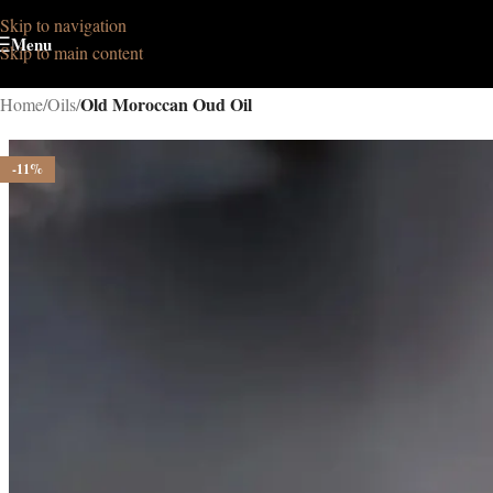
Skip to navigation
Menu
Skip to main content
Old Moroccan Oud Oil
Home
/
Oils
/
-11%