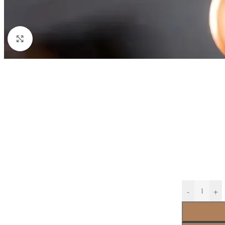
Click to enlarge
-
+