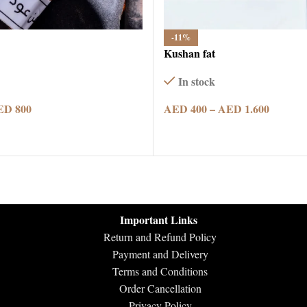
-11%
Kushan fat
In stock
ED
800
AED
400
–
AED
1.600
IONS
SELECT OPTIONS
Important Links
Return and Refund Policy
Payment and Delivery
Terms and Conditions
Order Cancellation
Privacy Policy