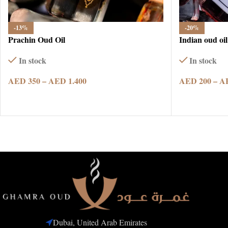
-13%
-20%
Prachin Oud Oil
Indian oud oil
In stock
In stock
AED
350
–
AED
1.400
AED
200
–
A
SELECT OPTIONS
SELECT OPT
Dubai, United Arab Emirates