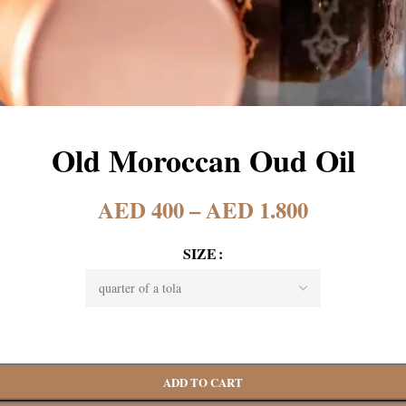
Old Moroccan Oud Oil
AED
400
–
AED
1.800
SIZE
ADD TO CART