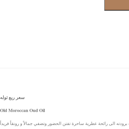
Instagram
WhatsApp
Snapchat
TikTok
سعر ربع توله
Old Moroccan Oud Oil
برودته
الى
رائحة
عطرية
ساحرة
تفتن
الحضور
وتضفي
جمالاً
و
رونقاً
فريداً